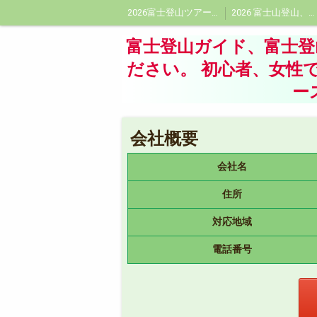
2026富士登山ツアー受付中!富士登山ツアー!プライベートガイドはフジヤマトレックツアーに
2026 富士山登山、富士登山ガイド料金、プライベート富士登山ガイド料金
会社概要
頂に想いをよせて
富士登山ガイド、富士
ださい。 初心者、女性
ー
会社概要
会社名
住所
対応地域
電話番号